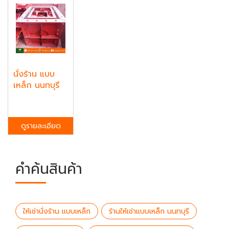
นั่งร้าน แบบ
เหล็ก นนทบุรี
ดูรายละเอียด
คำค้นสินค้า
ให้เช่านั่งร้าน แบบเหล็ก
ร้านให้เช่าแบบเหล็ก นนทบุรี