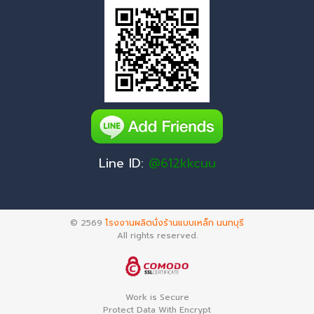
Line ID:
@612kkcuu
© 2569
โรงงานผลิตนั่งร้านแบบเหล็ก นนทบุรี
All rights reserved.
Work is Secure
Protect Data With Encrypt